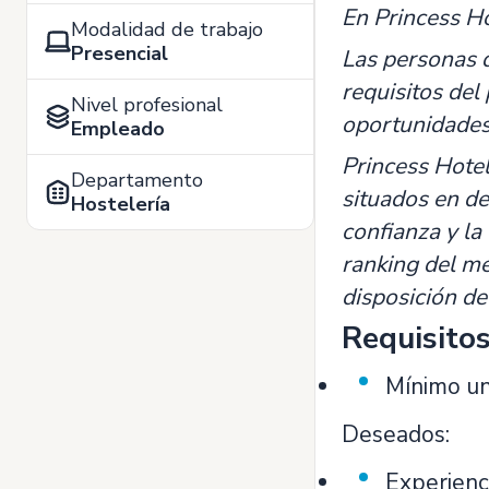
En Princess Ho
Modalidad de trabajo
Presencial
Las personas q
requisitos del
Nivel profesional
oportunidades
Empleado
Princess Hotel
Departamento
situados en de
Hostelería
confianza y la
ranking del m
disposición de
Requisito
Mínimo un 
Deseados:
Experienci