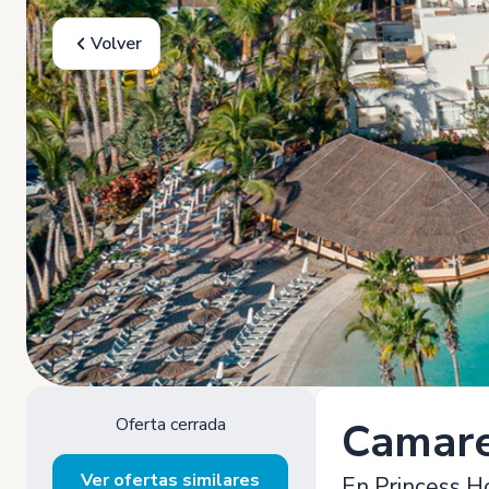
Volver
Oferta cerrada
Camare
Ver ofertas similares
En Princess H