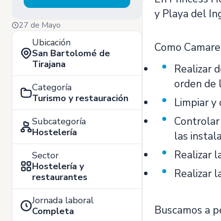
y Playa del In
27 de Mayo
Ubicación
Como Camarero/
San Bartolomé de
Tirajana
Realizar d
orden de l
Categoría
Turismo y restauración
Limpiar y 
Controlar
Subcategoría
Hostelería
las instal
Realizar l
Sector
Hostelería y
Realizar l
restaurantes
Jornada laboral
Buscamos a per
Completa